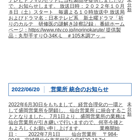
テレビドラマのセットに当社製品を提供しましたの
分
で、お知らせします。 放送日時：２０２２年１０月
類
８日（土）スタート 毎週よる１０時放送中 放送局
およびドラマ名：日本テレビ系 新土曜ドラマ「祈
りのカルテ 研修医の謎解き診察記録」 番組ホーム
ページ：https://www.ntv.co.jp/inorinokarute/ 提供製
品：丸型手すりO-34K-L ＃105木調アッ ...
2022/06/20
営業所 統合のお知らせ
未
2022年6月30日をもちまして、経営合理化の一環と
分
して盛岡営業所を閉鎖し、 仙台営業所 に統合するこ
類
ととなりました。 7月1日より、盛岡営業所の業務は
仙台営業所が引き継いで行いますので、何卒今後と
もよろしくお願い申し上げます。 業務開始
日； 2022年7月1日 仙台営業所 〒984-