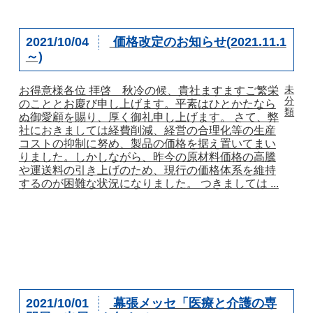
2021/10/04
価格改定のお知らせ(2021.11.1
～)
未
お得意様各位 拝啓 秋冷の候、貴社ますますご繁栄
分
のこととお慶び申し上げます。平素はひとかたなら
類
ぬ御愛顧を賜り、厚く御礼申し上げます。 さて、弊
社におきましては経費削減、経営の合理化等の生産
コストの抑制に努め、製品の価格を据え置いてまい
りました。しかしながら、昨今の原材料価格の高騰
や運送料の引き上げのため、現行の価格体系を維持
するのが困難な状況になりました。 つきましては ...
2021/10/01
幕張メッセ「医療と介護の専