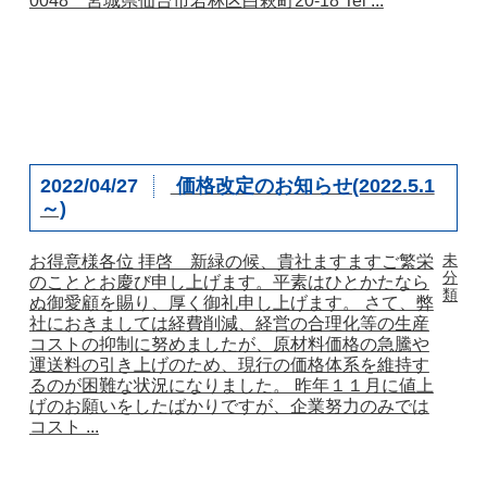
0048 宮城県仙台市若林区白萩町20-18 Tel ...
2022/04/27
価格改定のお知らせ(2022.5.1
～)
未
お得意様各位 拝啓 新緑の候、貴社ますますご繁栄
分
のこととお慶び申し上げます。平素はひとかたなら
類
ぬ御愛顧を賜り、厚く御礼申し上げます。 さて、弊
社におきましては経費削減、経営の合理化等の生産
コストの抑制に努めましたが、原材料価格の急騰や
運送料の引き上げのため、現行の価格体系を維持す
るのが困難な状況になりました。 昨年１１月に値上
げのお願いをしたばかりですが、企業努力のみでは
コスト ...