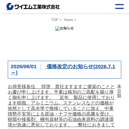
TOP
News
2026/06/01
価格改定のお知らせ(2026.7.1
～)
未
お得意様各位 拝啓 貴社ますますご盛栄のことと
分
お慶び申し上げます。平素は格別のご高配を賜り厚
類
く御礼申し上げます。 近年、製品に使用しており
ます樹脂、アルミニウム、ステンレスなどの価格が
依然として高水準で推移していることに加え、中東
情勢不安等による原油・ナフサ価格の高騰を受け、
樹脂や接着剤、梱包資材等の石油由来原料の調達環
境が急速に悪化しております。 弊社におきまして