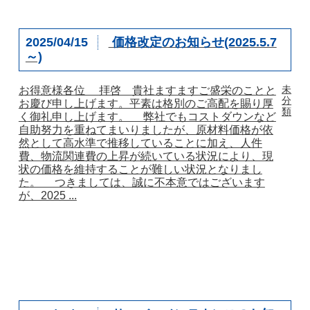
2025/04/15
価格改定のお知らせ(2025.5.7
～)
未
お得意様各位 拝啓 貴社ますますご盛栄のことと
分
お慶び申し上げます。平素は格別のご高配を賜り厚
類
く御礼申し上げます。 弊社でもコストダウンなど
自助努力を重ねてまいりましたが、原材料価格が依
然として高水準で推移していることに加え、人件
費、物流関連費の上昇が続いている状況により、現
状の価格を維持することが難しい状況となりまし
た。 つきましては、誠に不本意ではございます
が、2025 ...