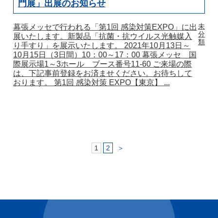
門展」出展のお知らせ
未
幕張メッセで行われる「第1回 感染対策EXPO」に出
分
展いたします。新製品「抗菌・抗ウイルス光触媒入
類
り手すり」を展示いたします。 2021年10月13日～
10月15日（3日間）10：00～17：00 幕張メッセ 国
際展示場1～3ホール ブース番号11-60 ご来場の際
は、下記事前登録をお済ませください。お待ちして
おります。 第1回 感染対策 EXPO【東京】 ...
1
2
＞