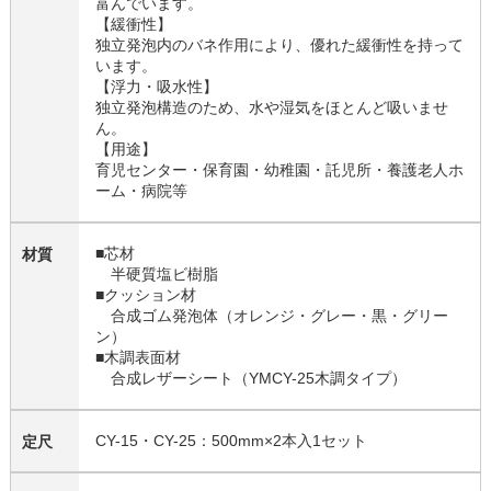
富んでいます。
【緩衝性】
独立発泡内のバネ作用により、優れた緩衝性を持って
います。
【浮力・吸水性】
独立発泡構造のため、水や湿気をほとんど吸いませ
ん。
【用途】
育児センター・保育園・幼稚園・託児所・養護老人ホ
ーム・病院等
■芯材
材質
半硬質塩ビ樹脂
■クッション材
合成ゴム発泡体（オレンジ・グレー・黒・グリー
ン）
■木調表面材
合成レザーシート（YMCY-25木調タイプ）
CY-15・CY-25：500mm×2本入1セット
定尺