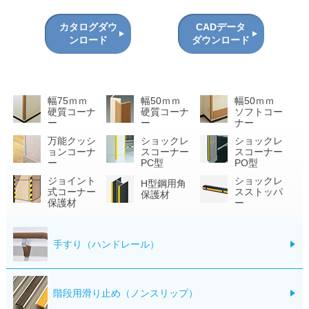
カタログダウ
CADデータ
ンロード
ダウンロード
幅75ｍｍ
幅50ｍｍ
幅50ｍｍ
硬質コーナ
硬質コーナ
ソフトコー
ー
ー
ナー
万能クッシ
ショックレ
ショックレ
ョンコーナ
スコーナー
スコーナー
ー
PC型
PO型
ジョイント
ショックレ
H型鋼用角
式コーナー
スストッパ
保護材
保護材
ー
手すり（ハンドレール）
階段用滑り止め（ノンスリップ）