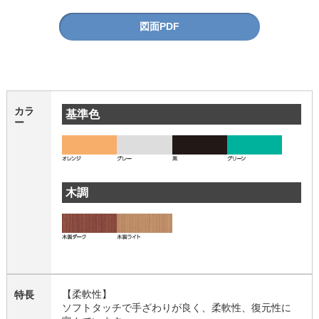
図面PDF
カラ
基準色
ー
木調
【柔軟性】
特長
ソフトタッチで手ざわりが良く、柔軟性、復元性に